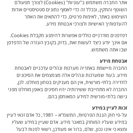
אתר החברה משתמש ב"עוגיות" (Cookies) לצורך תפעולם
השוטף והתקין, ובכלל זה כדי לאסוף נתונים סטטיסטיים אודות
השימוש באתר, לאימות פרטים, כדי להתאים את האתר
להעדפותיך האישיות ולצורכי אבטחת מידע.
דפדפנים מודרניים כוללים אפשרות להימנע מקבלת Cookies.
אם אינך יודע כיצד לעשות זאת, בדוק בקובץ העזרה של הדפדפן
שבו אתה משתמש.
אבטחת מידע
החברה מיישמת באתריה מערכות ונהלים עדכניים לאבטחת
מידע. בעוד שמערכות ונהלים אלה מצמצמים את הסיכונים
לחדירה בלתי-מורשית, אין הם מעניקים בטחון מוחלט. לכן,
החברה לא מתחייבת ששירותיה יהיו חסינים באופן מוחלט מפני
גישה בלתי-מורשית למידע המאוחסן בהם.
זכות לעיין במידע
על-פי חוק הגנת הפרטיות, התשמ"א – 1981, כל אדם זכאי לעיין
במידע שעליו המוחזק במאגר מידע. אדם שעיין במידע שעליו
ומצא כי אינו נכון, שלם, ברור או מעודכן, רשאי לפנות לבעל