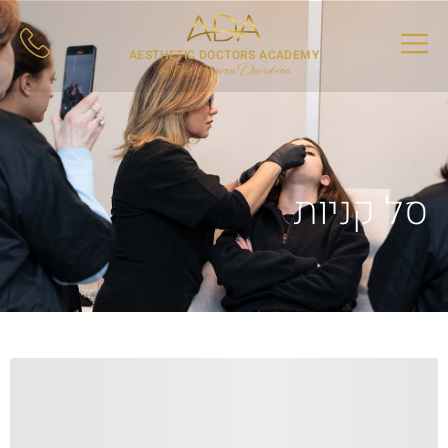
AESTHETIC DOCTORS ACADEMY
by Dr. Sharon Davidson
סל קניות