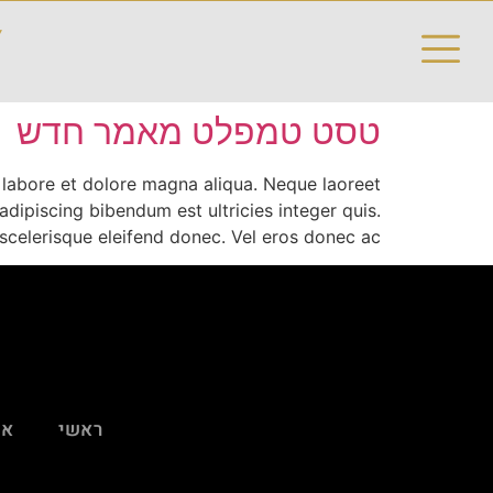
Y
טסט טמפלט מאמר חדש
 labore et dolore magna aliqua. Neque laoreet
adipiscing bibendum est ultricies integer quis.
elerisque eleifend donec. Vel eros donec ac […]
ראשי
או