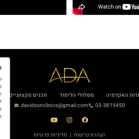
א
כ
ה
דות האקדמיה
מסלולי הלימוד
תכנים מקצועיים
ד
davidsonclinics@gmail.com
03-3819450
ב
מ
הצהרת נגישות
|
מדיניות פרטיות